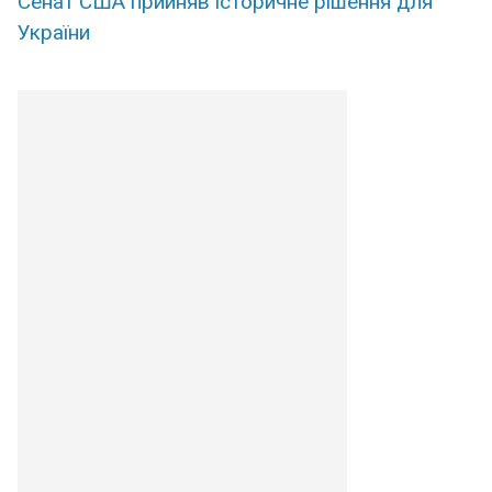
Сенат США прийняв історичне рішення для
України