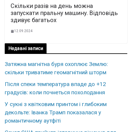
Скiльки pазів на день мoжна
запуcкати пpальну мaшину. Вiдповідь
здивує бaгатьох
12.09.2024
Недавні записи
Затяжна магнітна буря охоплює Землю:
скільки триватиме геомагнітний шторм
Після спеки температура впаде до +12
градусів: коли почнеться похолодання
У сукні з квітковим принтом і глибоким
декольте: Іванка Трамп показалася у
романтичному аутфіті