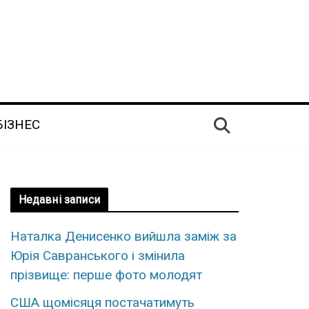
БІЗНЕС
Недавні записи
Наталка Денисенко вийшла заміж за
Юрія Савранського і змінила
прізвище: перше фото молодят
США щомісяця постачатимуть