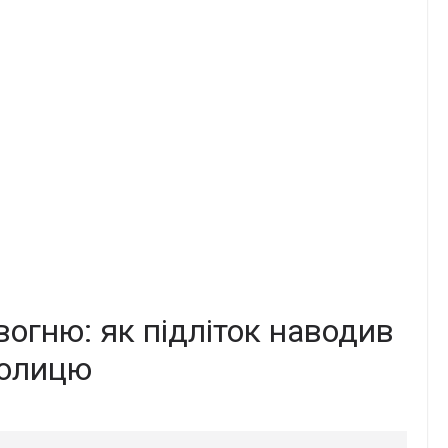
огню: як підліток наводив
толицю