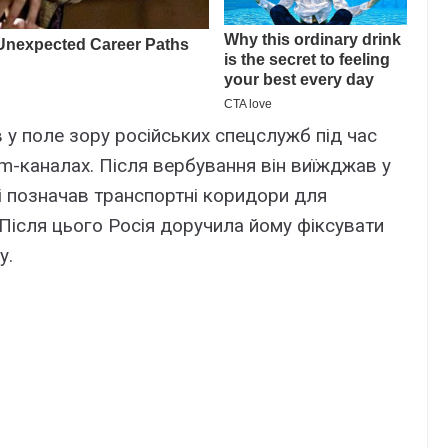
 у поле зору російських спецслужб під час
am-каналах. Після вербування він виїжджав у
ті позначав транспортні коридори для
 Після цього Росія доручила йому фіксувати
у.