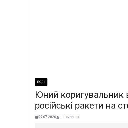
ПОДІЇ
Юний коригувальник в
російські ракети на с
09.07.2026
merezha.co