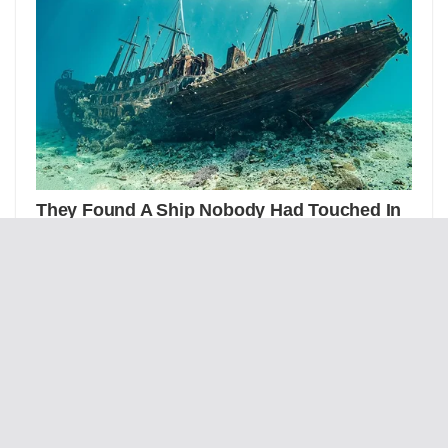
Путін та Лукашенко зустрінуться на
Далекому Сході РФ, щоб обговорити
Україну, – росЗМІ
У Франції пройшов перший тур виборів