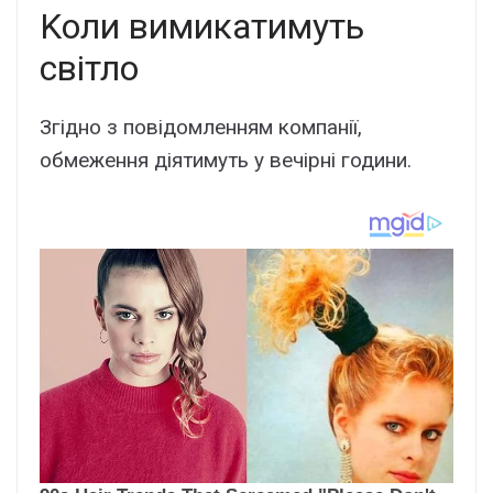
Kоли вимикaтимyть
cвітло
Згідно з повідомлeнням компaнії,
обмeжeння діятимyть y вeчіpні години.