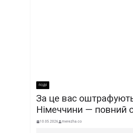
ПОДІЇ
За це вас оштрафують
Німеччини — повний 
10.05.2026
merezha.co