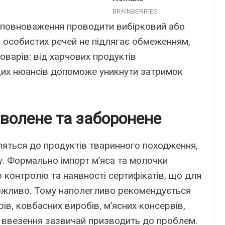
 повноваження проводити вибірковий або
ь особистих речей не підлягає обмеженням,
товарів: від харчових продуктів
 цих нюансів допоможе уникнути затримок
зволене та заборонене
ляться до продуктів тваринного походження,
 Формально імпорт м’яса та молочки
контролю та наявності сертифікатів, що для
ожливо. Тому наполегливо рекомендується
ів, ковбасних виробів, м’ясних консервів,
 їх ввезення зазвичай призводить до проблем.