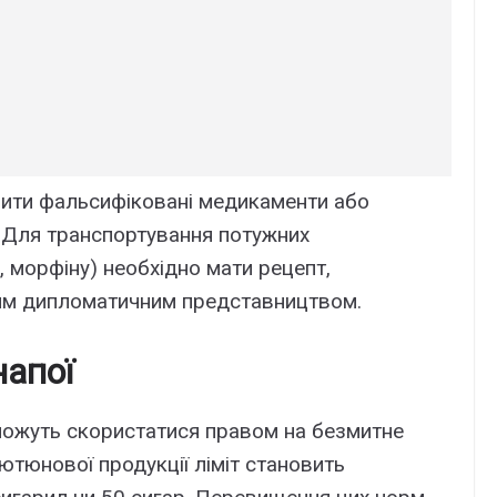
ити фальсифіковані медикаменти або
 Для транспортування потужних
 морфіну) необхідно мати рецепт,
им дипломатичним представництвом.
напої
можуть скористатися правом на безмитне
ютюнової продукції ліміт становить