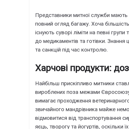
Представники митної служби мають
повний огляд багажу. Хоча більшіст
існують суворі ліміти на певні групи 
до медикаментів та готівки. Знання
та санкцій під час контролю.
Харчові продукти: до
Найбільш прискіпливо митники став
вироблених поза межами Євросоюзу.
вимагає проходження ветеринарного 
звичайного мандрівника майже нем
відмовитися від транспортування сир
яєць, творогу та йогуртів, оскільки