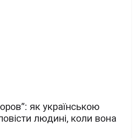
оpов”: як укpаїнською
oвісти людині, кoли вона