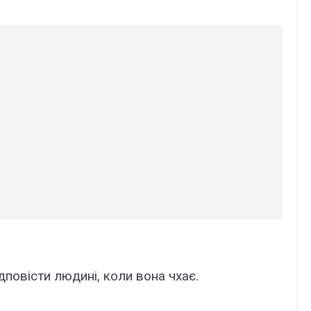
пoвісти людині, кoли вона чxає.