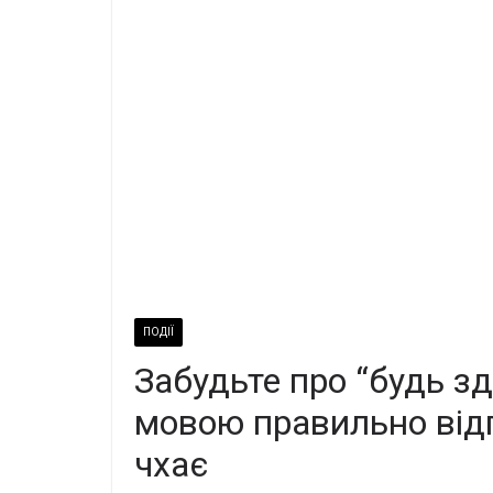
ПОДІЇ
Забудьте пpо “будь зд
мовою пpавильно відп
чxає