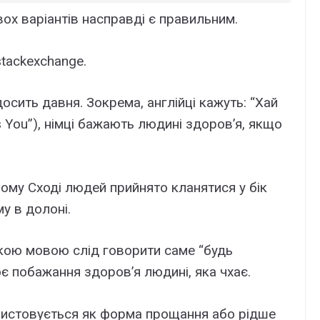
вох варіантів насправді є правильним.
stackexchange.
досить давня. Зокрема, англійці кажуть: “Хай
s You”), німці бажають людині здоров’я, якщо
ому Сході людей прийнято кланятися у бік
у в долоні.
кою мовою слід говорити саме “будь
 побажання здоров’я людині, яка чхає.
ристовується як форма прощання або рідше