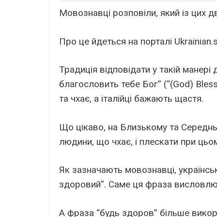
Мовознавці розповіли, який із цих д
Про це йдеться на порталі Ukrainian.
Традиція відповідати у такій манері 
благословить тебе Бог” (“(God) Bles
та чхає, а італійці бажають щастя.
Що цікаво, на Близькому та Середнь
людини, що чхає, і плескати при цьом
Як зазначають мовознавці, українсь
здоровий”. Саме ця фраза висловлює
А фраза “будь здоров” більше вико