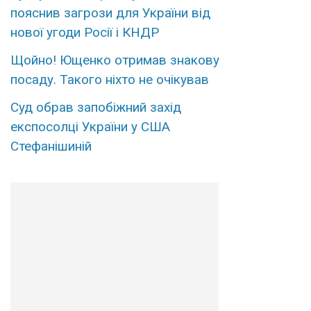
пояснив загрози для України від
нової угоди Росії і КНДР
Щoйно! Ющенко отpимав знaкову
поcaду. Такого ніxто не очiкував
Суд обрав запобіжний захід
експосолці України у США
Стефанішиній