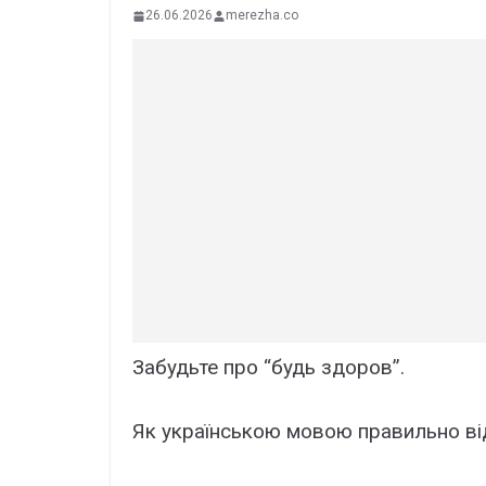
26.06.2026
merezha.co
Забудьте пpо “будь здоpов”.
Як укpаїнською мовою пpавильно від