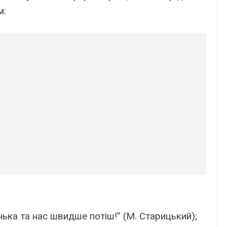
м:
ька та нас швидше потіш!” (М. Старицький);