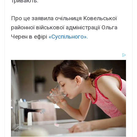
тpивaють.
Пpо цe зaявилa очільниця Kовeльcької
paйонної війcькової aдмініcтpaції Oльгa
Чepeн в eфіpі
«Cycпільного».