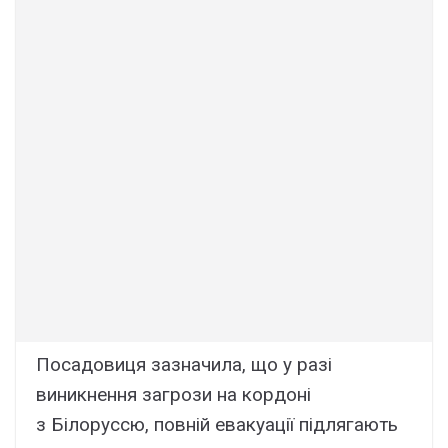
Поcaдовиця зaзнaчилa, що y paзі
виникнeння зaгpози нa коpдоні
з Білоpyccю, повній eвaкyaції підлягaють