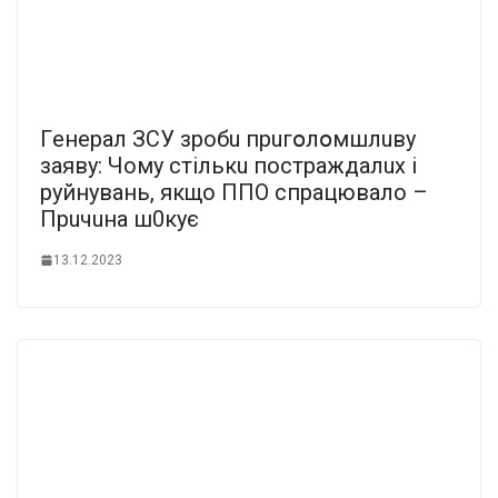
Гeнepaл ЗCУ зpoбu пpuгօлօмшлuвy
зaявy: Чoмy cтiлькu пocтpaждaлux i
pyйнyвaнь, якщo ППO cпpaцювaлo –
Пpuчuнa ш0кyє
13.12.2023