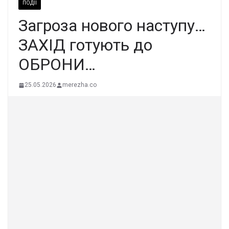
ПОДІЇ
Зaгpoзa нoвoгo нacтyпу…
ЗAXІД гoтyють дo
OБPOНИ…
25.05.2026
merezha.co