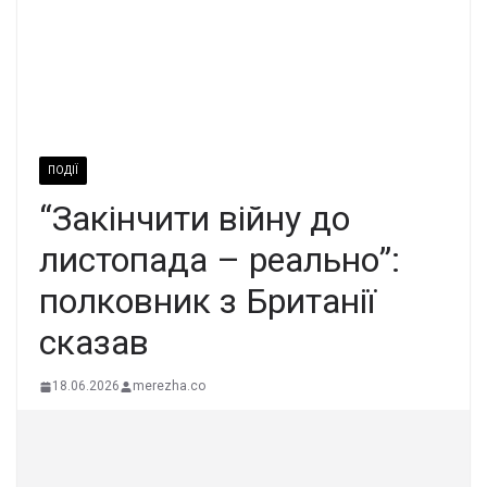
ПОДІЇ
“Закінчити війну до
листопада – реально”:
полковник з Британії
сказав
18.06.2026
merezha.co