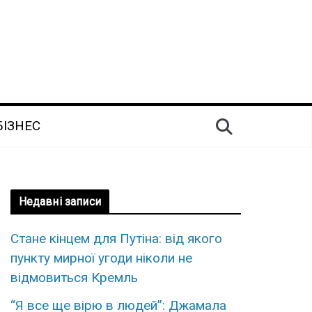
БІЗНЕС
Недавні записи
Стане кінцем для Путіна: від якого
пункту мирної угоди ніколи не
відмовиться Кремль
“Я все ще вірю в людей”: Джамала