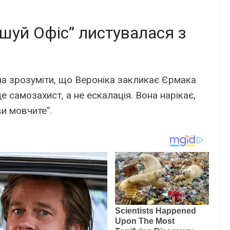
шуй Офіс” листувалася з
а зрозуміти, що Вероніка закликає Єрмака
е самозахист, а не ескалація. Вона нарікає,
и мовчите”.