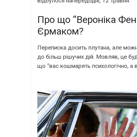
відбулося напередодні, 12 травня.
Про що “Вероніка Фен
Єрмаком?
Переписка досить плутана, але можн
до більш рішучих дій. Мовляв, це буд
що “вас кошмарять психологічно, а в