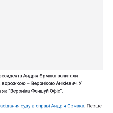
 Президента Андрія Єрмака зачитали
 ворожкою – Веронікою Анікієвич. У
 як “Вероніка Феншуй Офіс”.
засідання суду в справі Андрія Єрмака
. Перше