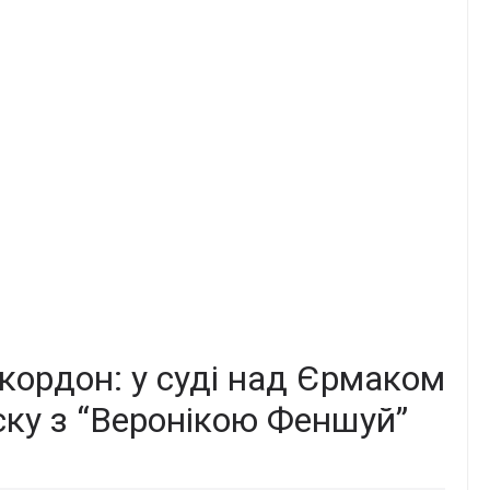
 кордон: у суді над Єрмаком
ку з “Веронікою Феншуй”