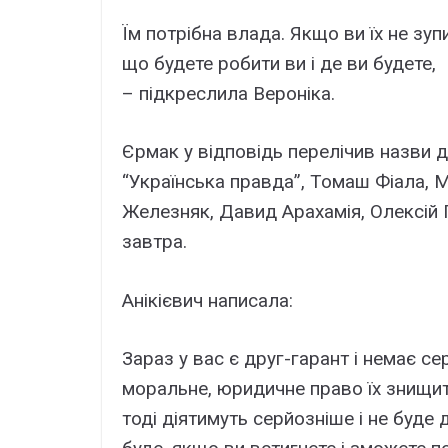
Їм потрібна влада. Якщо ви їх не зуп
що будете робити ви і де ви будете,
– підкреслила Вероніка.
Єрмак у відповідь перелічив назви д
“Українська правда”, Томаш Фіала, 
Железняк, Давид Арахамія, Олексій Г
завтра.
Анікієвич написала:
Зараз у вас є друг-гарант і немає се
моральне, юридичне право їх знищит
тоді діятимуть серйозніше і не буде