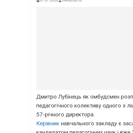
07.07.2026
merezha.co
Дмитро Лубінець як омбудсмен розп
педагогічного колективу одного з ліц
57-річного директора.
Керівник
навчального закладу є засл
кандидатом педагогічних наук і вже 