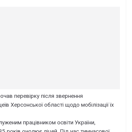
очав перевірку після звернення
еїв Херсонської області щодо мобілізації їх
уженим працівником освіти України,
35 років очолює ліцей. Під час тимчасової