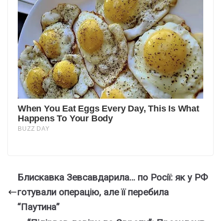
Блискавка Зевсавдарила… по Росії: як у РФ
готували операцію, але її перебила
“Паутина”