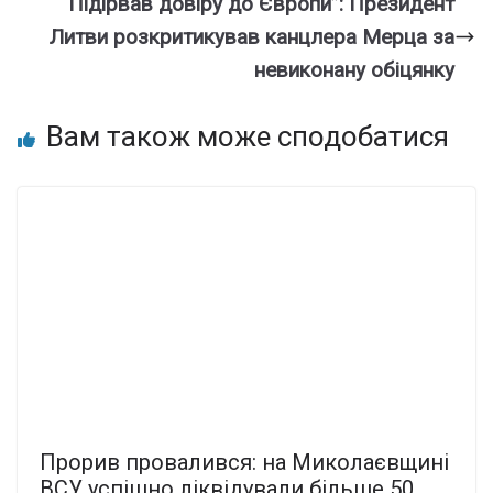
“Підірвав довіру до Європи”: Президент
Литви розкритикував канцлера Мерца за
невиконану обіцянку
Вам також може сподобатися
Прорив провалився: на Миколаєвщині
ВСУ успішно ліквідували більше 50