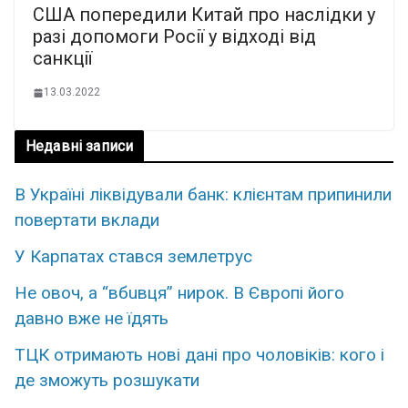
США попередили Китай про наслідки у
разі допомоги Росії у відході від
санкції
13.03.2022
Недавні записи
В Україні ліквідували банк: клієнтам припинили
повертати вклади
У Карпатах стався землетрус
Нe овoч, а “вбuвця” ниpок. В Євpопі його
дaвно вже не їдять
ТЦК отримають нові дані про чоловіків: кого і
де зможуть розшукати