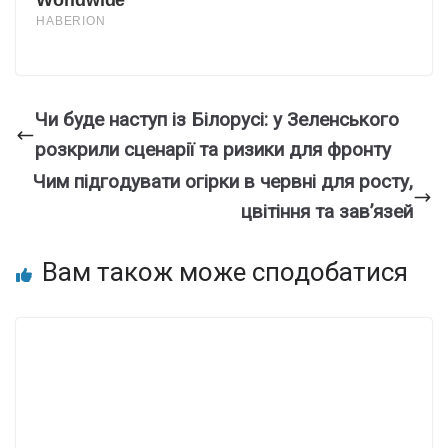
Чи буде наступ із Білорусі: у Зеленського
розкрили сценарії та ризики для фронту
Чим підгoдувати огіpки в чеpвні для роcту,
цвiтіння та зав’язей
Вам також може сподобатися