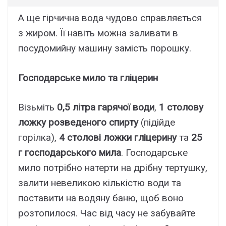
А ще гірчична вода чудово справляється
з жиром. Її навіть можна заливати в
посудомийну машину замість порошку.
Господарське мило та гліцерин
Візьміть
0,5 літра гарячої води
,
1 столову
ложку розведеного спирту
(підійде
горілка),
4 столові ложки гліцерину
та
25
г господарського мила
. Господарське
мило потрібно натерти на дрібну тертушку,
залити невеликою кількістю води та
поставити на водяну баню, щоб воно
розтопилося. Час від часу не забувайте