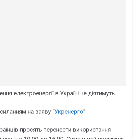
ення електроенергії в Україні не діятимуть.
силанням на заяву “
Укренерго
“.
країнців просять перенести використання
час – з 10:00 до 16:00. Саме в цей проміжок