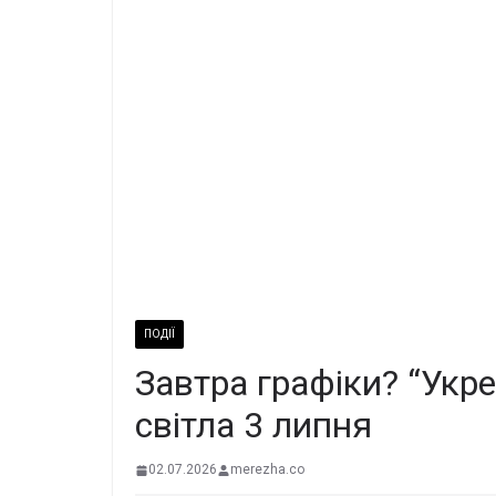
ПОДІЇ
Завтра графіки? “Укр
світла 3 липня
02.07.2026
merezha.co