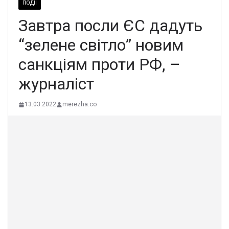
ПОДІЇ
Завтра посли ЄС дадуть
“зелене світло” новим
санкціям проти РФ, –
журналіст
13.03.2022
merezha.co