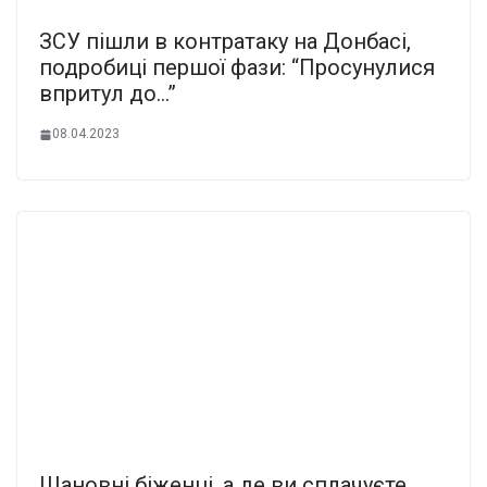
ЗСУ пішли в контратаку на Донбасі,
подробиці першої фази: “Просунулися
впритул до…”
08.04.2023
Шановні біженці, а де ви сплачуєте