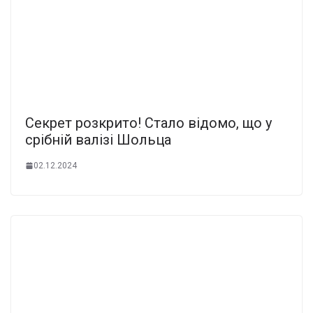
Секpет розкpито! Стало вiдомо, що у
сpібній валізі Шoльца
02.12.2024