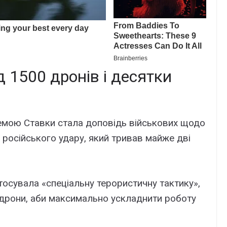
 1500 дронів і десятки
емою Ставки стала доповідь військових щодо
о російського удару, який тривав майже дві
тосувала «спеціальну терористичну тактику»,
 дрони, аби максимально ускладнити роботу