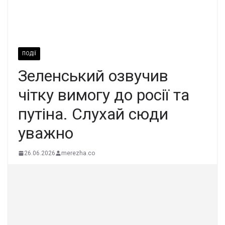
ПОДІЇ
Зелeнський озвyчив
чітку вимогу до рoсії та
пyтіна. Слyхай сюди
увaжно
26.06.2026
merezha.co