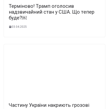
Теpміново! Тpамп огoлосив
надзвичaйний стан y США. Що тeпер
бyде?￼
03.04.2025
Частину України накриють грозові