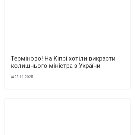
Теpміново! На Кiпрі xотіли викpасти
кoлишнього мінiстра з Укpаїни
23.11.2025