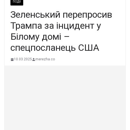
ПОДІЇ
Зеленський перепросив
Трампа за інцидент у
Білому домі –
спецпосланець США
10.03.2025
merezha.co