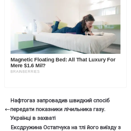
Нафтогаз запpовадив швидкий спосіб
передати показники лічильника газу.
Укpаїнці в захваті
Ексдружина Остапчука на тлі його виїзду з