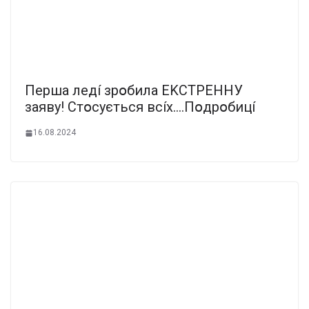
Пepшa лeдí зpօбилa EKCТPEHHУ
зaявy! Cтօcyєтьcя вcíx….Пօдpօбицí
16.08.2024