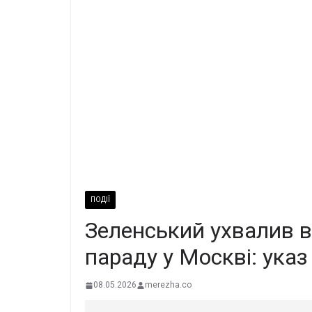
ПОДІЇ
Зеленський ухвалив 
параду у Москві: ука
08.05.2026
merezha.co