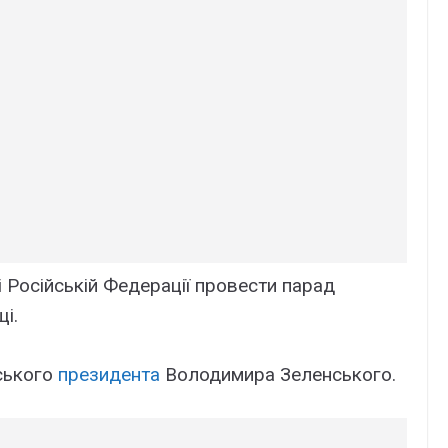
 Російській Федерації провести парад
і.
нського
президента
Володимира Зеленського.