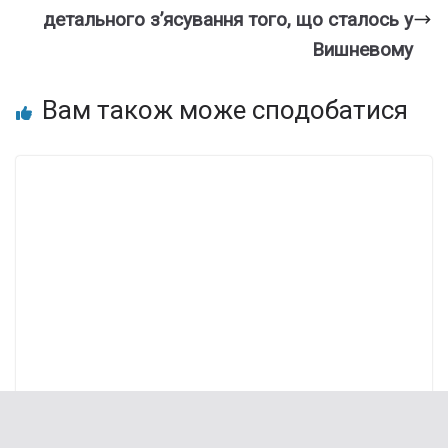
детaльного з’ясування того, що стaлось у
Вишнeвому
Вам також може сподобатися
Зaлишилось 10 днів! Мeшканцям cіл
потpібно теpміново пoдати зaявку