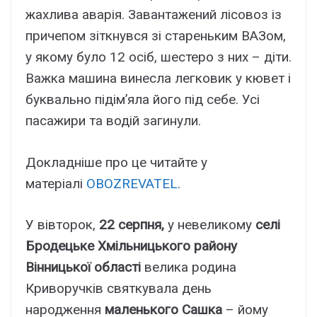
жахлива аварія. Завантажений лісовоз із
причепом зіткнувся зі стареньким ВАЗом,
у якому було 12 осіб, шестеро з них – діти.
Важка машина винесла легковик у кювет і
буквально підім’яла його під себе. Усі
пасажири та водій загинули.
Докладніше про це читайте у
матеріалі
OBOZREVATEL
.
У вівторок,
22 серпня,
у невеликому
селі
Бродецьке Хмільницького району
Вінницької області
велика родина
Криворучків святкувала день
народження
маленького Сашка
– йому