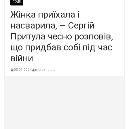
ПОДІЇ
Жінка приїхала і
насварила, – Сергій
Притула чесно розповів,
що придбав собі під час
війни
05.01.2024
merezha.co