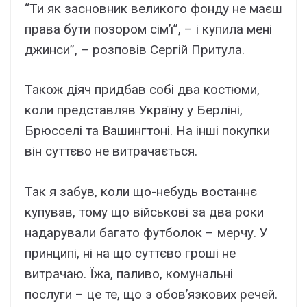
“Ти як засновник великого фонду не маєш
права бути позором сім’ї”, – і купила мені
джинси”, – розповів Сергій Притула.
Також діяч придбав собі два костюми,
коли представляв Україну у Берліні,
Брюсселі та Вашингтоні. На інші покупки
він суттєво не витрачається.
Так я забув, коли що-небудь востаннє
купував, тому що військові за два роки
надарували багато футболок – мерчу. У
принципі, ні на що суттєво гроші не
витрачаю. Їжа, паливо, комунальні
послуги – це те, що з обов’язкових речей.