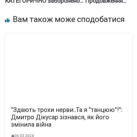
КАТЕГОРИЧНО заборонено… Продовження…
Вам також може сподобатися
“Здають трохи нерви..Та я “танцюю”!”:
Дмитро Дікусар зізнався, як його
змінила війна
06.03.2024