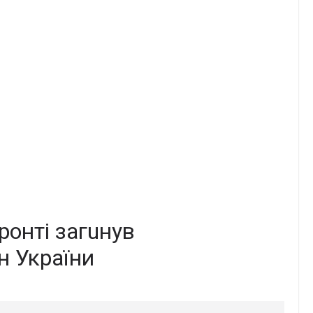
фронті загuнув
н України