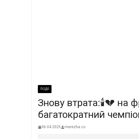
ПОДІЇ
Знову втрата:🕯️💔 на 
багатократний чемпіо
06.04.2025
merezha.co