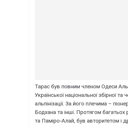
Тарас був повним членом Одеси Альп
Української національної збірної та 
альпінізації. За його плечима – піон
Бодхана та інші. Протягом багатьох р
та Паміро-Алай, був авторитетом і д