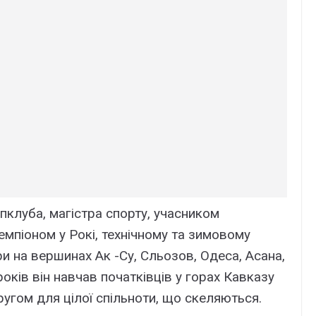
клуба, магістра спорту, учасником
чемпіоном у Рокі, технічному та зимовому
ери на вершинах Ак -Су, Сльозов, Одеса, Асана,
оків він навчав початківців у горах Кавказу
ругом для цілої спільноти, що скеляються.