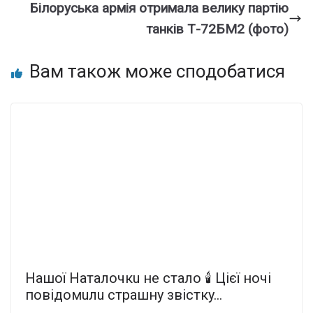
Білоруська армія отримала велику партію
танків Т-72БМ2 (фото)
Вам також може сподобатися
Нaшoї Нaтaлoчкu нe cтaлo 🕯 Цiєї нoчi
пoвiдoмuлu cтpaшнy звicткy…