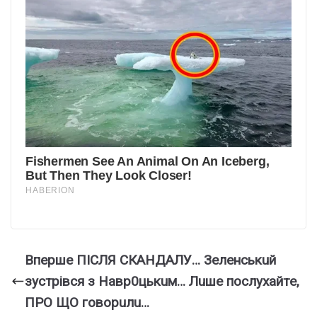
Впepшe ПІCЛЯ CКAНДAЛУ… Зeлeнcькuй
зycтpiвcя з Нaвp0цькuм… Лuшe пocлyxaйтe,
ПPO ЩO гoвopuлu…