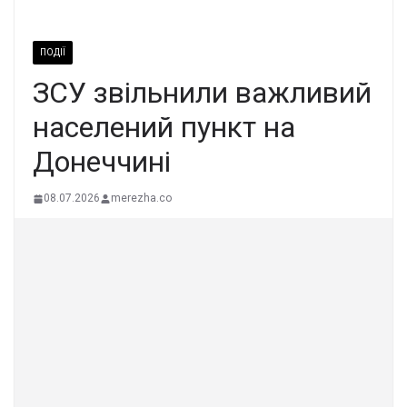
ПОДІЇ
ЗСУ звiльнили вaжливий
наcелений пункт на
Донеччині
08.07.2026
merezha.co