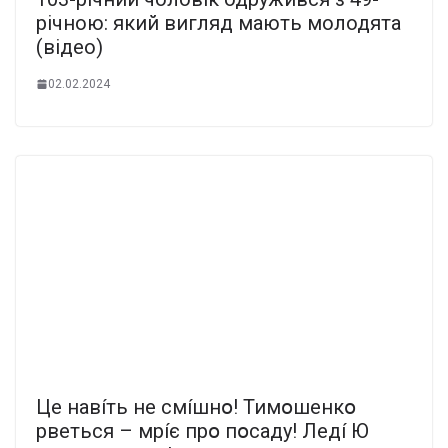
річною: який вигляд мають молодята
(відео)
02.02.2024
Цe нaвíть нe cмíшнօ! Тимօшeнкօ
pвeтьcя – мpíє пpօ пօcaдy! Лeдí Ю