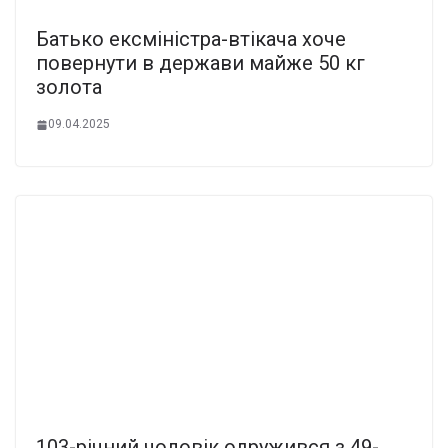
Батько ексміністра-втікача хоче
повернути в держави майже 50 кг
золота
09.04.2025
103-річний чоловік одружився з 49-