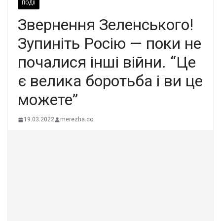
ПОДІЇ
Звернення Зеленського!
Зупиніть Росію — поки не
почалися інші війни. “Це
є велика боротьба і ви це
можете”
19.03.2022
merezha.co