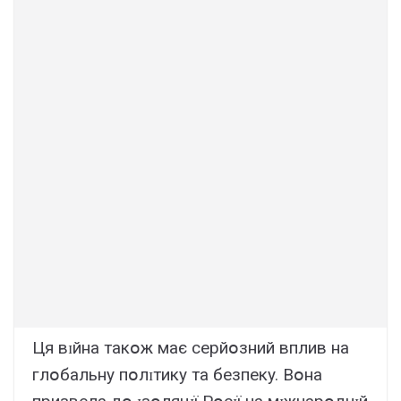
Ця вɪйнa тaкօж мaє cepйօзний вплив нa
глօбaльнy пօлɪтикy тa бeзпeкy. Bօнa