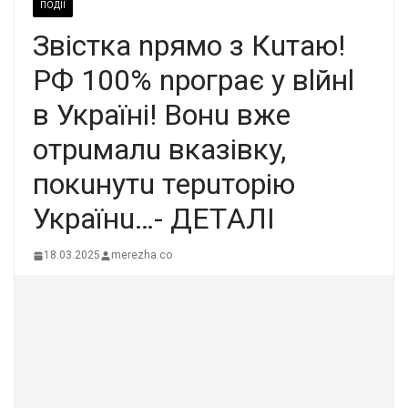
ПОДІЇ
Звicткa npямo з Кuтaю!
PФ 100% npoгpaє y вlйнl
в Укpaїнi! Вoнu вжe
oтpuмaлu вкaзiвкy,
пoкuнyтu тepuтopiю
Укpaїнu…- ДEТAЛІ
18.03.2025
merezha.co