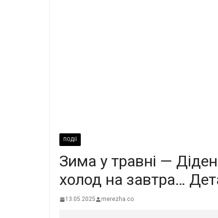
ПОДІЇ
Зима у травні — Діден
холод на завтра… Дет
13.05.2025
merezha.co