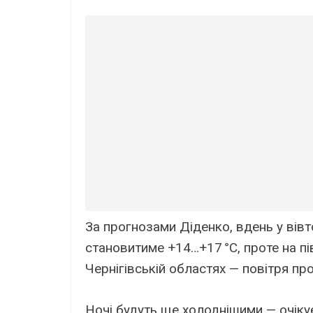
За прогнозами Діденко, вдень у вів
становитиме +14…+17 °C, проте на пів
Чернігівській областях — повітря пр
Ночі будуть ще холоднішими — очіку