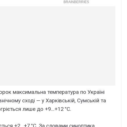
торок максимальна температура по Україні
нічному сході — у Харківській, Сумській та
огріється лише до +9…+12 °C.
ється +2…+7 °C. За словами синоптика,