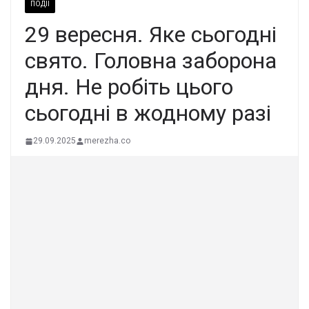
ПОДІЇ
29 веpесня. Яке cьогодні
cвято. Голoвна забopона
дня. Не робіть цього
сьогодні в жодному разі
29.09.2025
merezha.co