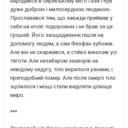
народився в сирійському місті Гази і був
дуже доброю і милосердною людиною.
Прославився тим, що завжди приймав у
себе на нічліг подорожніх і не брав за це
грошей. Його заощадження пішли на
допомогу людям, а сам Феофан зубожів.
Але він не скаржився, а стійко виносив усі
тяготи. Але незабаром захворів на
невідому недугу, тіло вкрилося ранами, і
преподобний помер. Але після смерті тіло
зцілилося і мощі стали виділяти цілюще
миро.
***