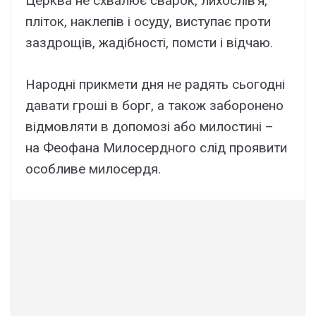
Церква не схвалює сварок, лихослів’я,
пліток, наклепів і осуду, виступає проти
заздрощів, жадібності, помсти і відчаю.
Народні прикмети дня не радять сьогодні
давати гроші в борг, а також заборонено
відмовляти в допомозі або милостині –
на Феофана Милосердного слід проявити
особливе милосердя.