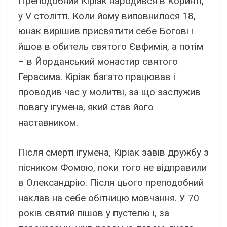
Преподобний Кіріак народився в Коринті,
у V столітті. Коли йому виповнилося 18,
юнак вирішив присвятити себе Богові і
йшов в обитель святого Євфимія, а потім
– в Йорданський монастир святого
Герасима. Кіріак багато працював і
проводив час у молитві, за що заслужив
повагу ігумена, який став його
наставником.
Після смерті ігумена
,
Кіріак завів дружбу з
пісником Фомою, поки того не відправили
в Олександрію. Після цього преподобний
наклав на себе обітницю мовчання. У 70
років святий пішов у пустелю і, за