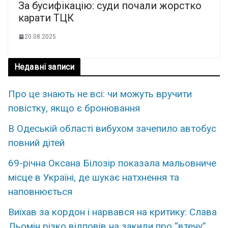
За бусифікацію: суди почали жорстко
карати ТЦК
20.08.2025
Недавні записи
Про це знають не всі: чи можуть вручити
повістку, якщо є бронювання
В Одеській області вибухом зачепило автобус
повний дітей
69-річна Оксана Білозір показала мальовниче
місце в Україні, де шукає натхнення та
наповнюється
Виїхав за кордон і нарвався на критику: Слава
Дьомін різко відповів на закиди про “втечу”