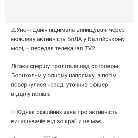
⚠️Уночі Данія піднімала винищувачі через
можливу активність БпЛА у Балтійському
морі, – передає телеканал TV2.
Літаки спершу пролітали над островом
Борнхольм у одному напрямку, а потім
повернулися назад, уточнив офіцер
відділу поліції.
☝🏼Однак офіційних заяв про активність
винищувачів від зс країни не має.