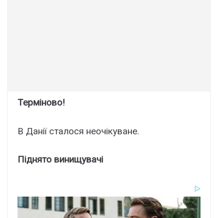
Теpміново!
В Дaнії стaлося неoчікyване.
Пiднято винищyвачі