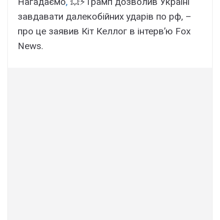
Нагадаємо
,
💥⚡️Трамп дозволив Україні
завдавати далекобійних ударів по рф, –
про це заявив Кіт Келлог в інтерв’ю Fox
News.