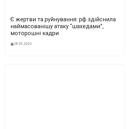
Є жертви та руйнування: рф здійснила
наймасованішу атаку “шахедами”,
моторошні кадри
28.05.2023