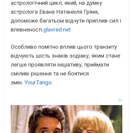
астрологічний цикл, який, на думку
астролога Евана Натаніеля Гріма,
допоможе багатьом відчути приплив сил і
впевненості.
glavred.net
Особливо помітно вплив цього транзиту
відчують шість знаків зодіаку, яким стане
легше проявляти ініціативу, приймати
сміливі рішення та не боятися
змін.
YourTango
.