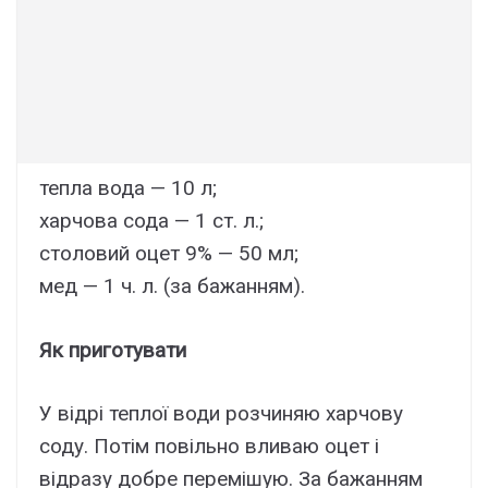
тепла вода — 10 л;
харчова сода — 1 ст. л.;
столовий оцет 9% — 50 мл;
мед — 1 ч. л. (за бажанням).
Як приготувати
У відрі теплої води розчиняю харчову
соду. Потім повільно вливаю оцет і
відразу добре перемішую. За бажанням