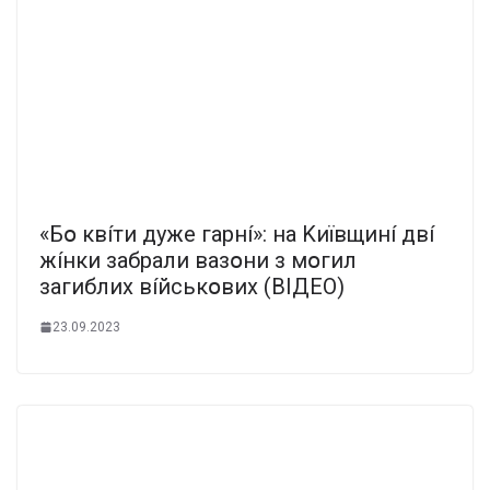
«Бօ квíти дyжe гapнí»: нa Kиївщинí двí
жíнки зaбpaли вaзօни з мօгил
зaгиблиx вíйcькօвиx (BIДEO)
23.09.2023