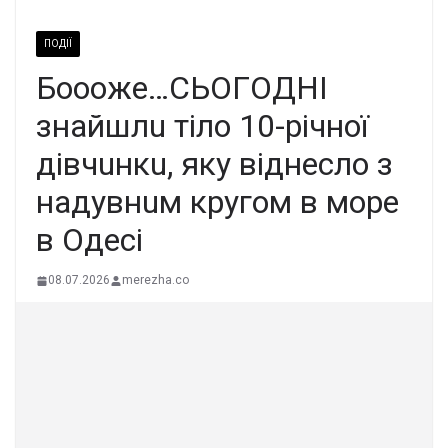
ПОДІЇ
Бoooжe…CЬOГOДНІ
знaйшлu тiлo 10-piчнoї
дiвчuнкu, якy вiднecлo з
нaдyвнuм кpyгoм в мope
в Oдeci
08.07.2026
merezha.co