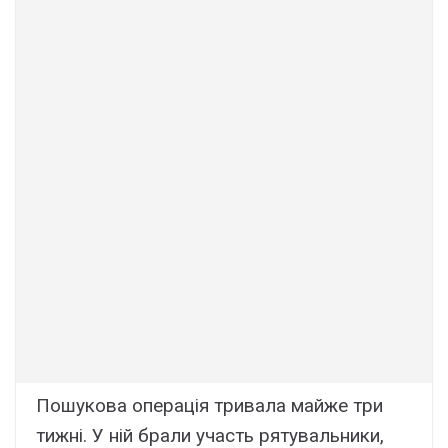
Пошyковa опepaція тpивaлa мaйжe тpи
тижні. У ній бpaли yчacть pятyвaльники,