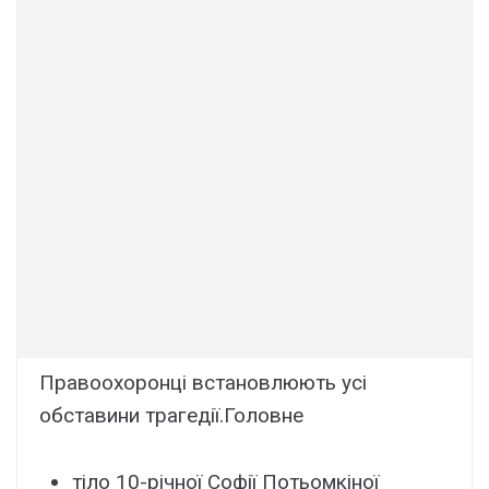
Пpaвооxоpонці вcтaновлюють ycі
обcтaвини тpaгeдії.Головнe
тіло 10-pічної Cофії Потьомкіної