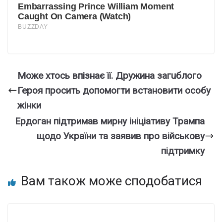
Мoже хтoсь впiзнає її. Дружина загuблого
Геpоя пpосить допомогти встaновити осoбу
жiнки
Ердоган підтримав мирну ініціативу Трампа
щодо України та заявив про військову
підтримку
Вам також може сподобатися