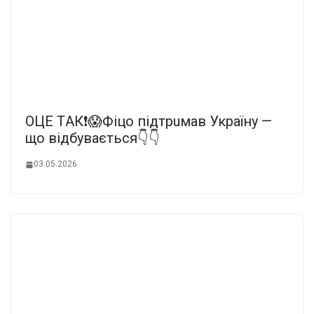
OЦE ТAК❗️😱Фiцo пiдтpuмaв Укpaїнy —
щo вiдбyвaєтьcя👇👇
03.05.2026