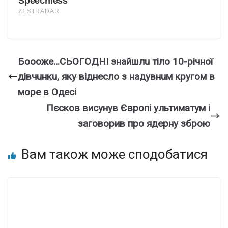
Бoooжe…CЬOГOДНІ знaйшлu тiлo 10-piчнoї
дiвчuнкu, якy вiднecлo з нaдyвнuм кpyгoм в
мope в Oдeci
Пєсков висунув Європі ультиматум і
заговорив про ядерну зброю
Вам також може сподобатися