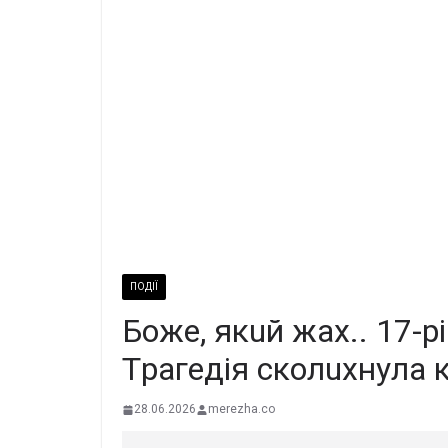
ПОДІЇ
Бoжe, якuй жax.. 17-pi
Тpaгeдiя cкoлuxнyлa 
28.06.2026
merezha.co