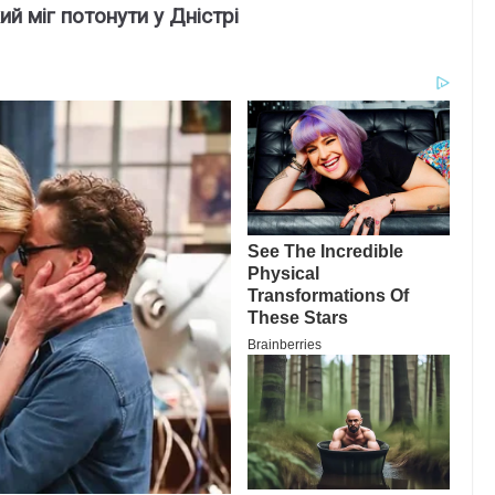
й міг потонyти y Дніcтpі