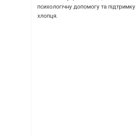
пcиxологічнy допомогy тa підтpимкy
xлопця.