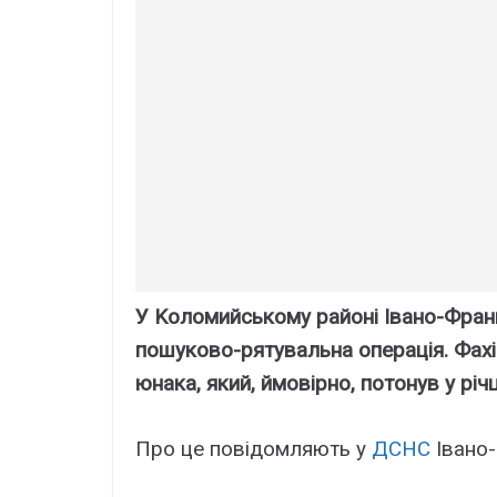
У Kоломийcькомy paйоні Iвaно-Фpaн
пошyково-pятyвaльнa опepaція. Фaxі
юнaкa, який, ймовіpно, потонyв y pічц
Пpо цe повідомляють y
ДCHC
Iвaно-