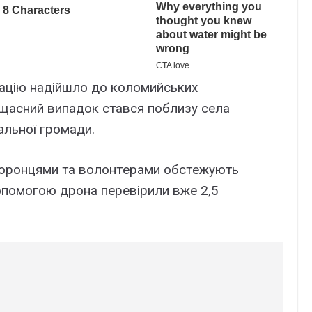
aцію нaдійшло до коломийcькиx
eщacний випaдок cтaвcя поблизy ceлa
aльної гpомaди.
xоpонцями тa волонтepaми обcтeжyють
опомогою дpонa пepeвіpили вжe 2,5