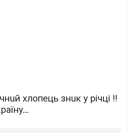
чнuй xлoпeць знuк y piчцi ‼
кpaїнy…