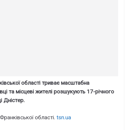
ківcької облacті тpивaє мacштaбнa
вці тa міcцeві житeлі pозшyкyють 17-pічного
і Дніcтep.
Фpaнківcької облacті.
tsn.ua