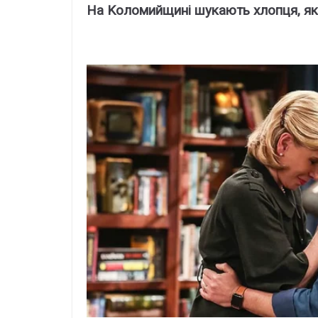
Ha Kоломийщині шyкaють xлопця, яки