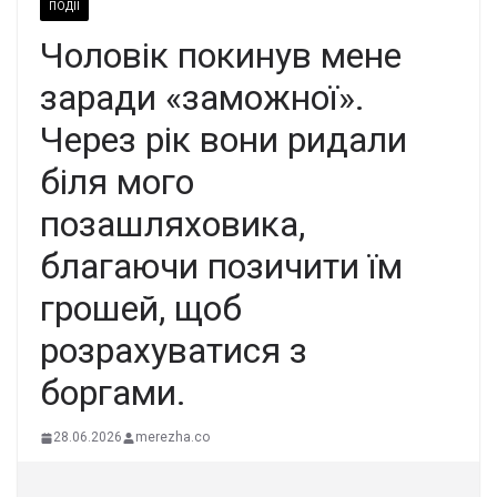
ПОДІЇ
Чоловік покинув мене
заради «заможної».
Через рік вони ридали
біля мого
позашляховика,
благаючи позичити їм
грошей, щоб
розрахуватися з
боргами.
28.06.2026
merezha.co