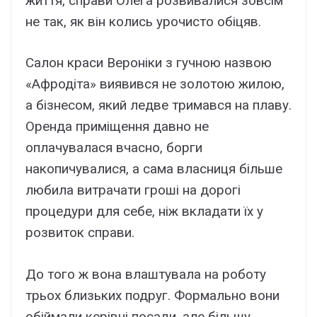
життя, справи Олега розвивалися зовсім
не так, як він колись урочисто обіцяв.
Салон краси Вероніки з гучною назвою
«Афродіта» виявився не золотою жилою,
а бізнесом, який ледве тримався на плаву.
Оренда приміщення давно не
оплачувалася вчасно, борги
накопичувалися, а сама власниця більше
любила витрачати гроші на дорогі
процедури для себе, ніж вкладати їх у
розвиток справи.
До того ж вона влаштувала на роботу
трьох близьких подруг. Формально вони
обіймали керівні посади, але більшу