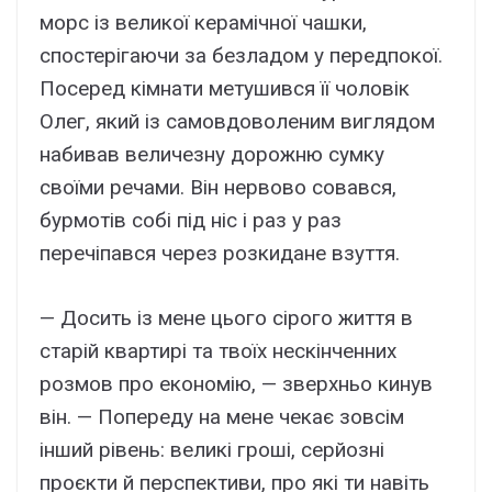
морс із великої керамічної чашки,
спостерігаючи за безладом у передпокої.
Посеред кімнати метушився її чоловік
Олег, який із самовдоволеним виглядом
набивав величезну дорожню сумку
своїми речами. Він нервово совався,
бурмотів собі під ніс і раз у раз
перечіпався через розкидане взуття.
— Досить із мене цього сірого життя в
старій квартирі та твоїх нескінченних
розмов про економію, — зверхньо кинув
він. — Попереду на мене чекає зовсім
інший рівень: великі гроші, серйозні
проєкти й перспективи, про які ти навіть