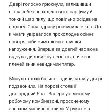
Двері голосно грюкнули, залишивши
після себе запах дешевого парфуму й
тонкий шар пилу, що повільно осідав на
підлогу. Соня одразу розчинила вікно. До
кімнати увірвалося прохолодне осіннє
повітря, ніби вимітаючи залишки
напруження. Вперше за довгий час вона
відчула дивовижну легкість, наче з її
плечей зник невидимий тягар.
Минуло трохи більше години, коли у двері
подзвонили. На порозі стояв її
двоюрідний брат Валера у звичному
робочому комбінезоні, просоченому
запахом машинної оливи. У руках він