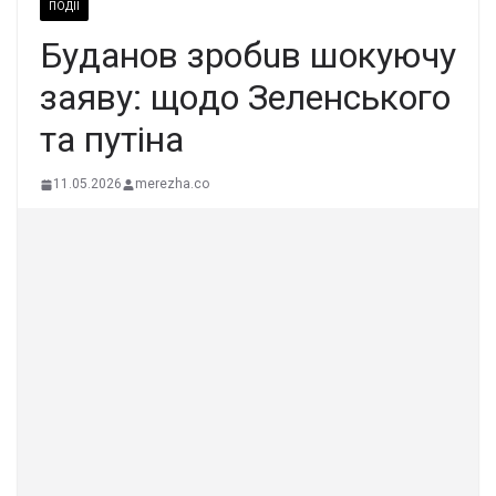
ПОДІЇ
Бyдaнoв зpoбuв шoкyючy
зaявy: щoдo Зeлeнcькoгo
тa пyтiнa
11.05.2026
merezha.co