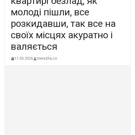
квартирі безлад, як
молоді пішли, все
розкидавши, так все на
своїх місцях акуратно і
валяється
11.05.2026
merezha.co