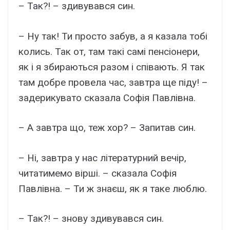
– Так?! – здивувався син.
– Ну так! Ти просто забув, а я казала тобі
колись. Так от, там такі самі пенсіонери,
як і я збираються разом і співають. Я так
там добре провела час, завтра ще піду! –
задерикувато сказала Софія Павлівна.
– А завтра що, теж хор? – Запитав син.
– Ні, завтра у нас літературний вечір,
читатимемо вірші. – сказала Софія
Павлівна. – Ти ж знаєш, як я таке люблю.
– Так?! – знову здивувався син.