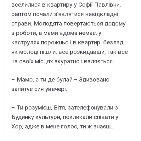
вселилися в квартиру у Софії Павлівни,
раптом почали з’являтися невідкладні
справи. Молодята повертаються додому
з роботи, а мами вдома немає, у
каструлях порожньо і в квартирі безлад,
як молоді пішли, все розкидавши, так все
на своїх місцях акуратно і валяється.
– Мамо, а ти де була? – Здивовано
запитує син увечері.
– Ти розумієш, Вітя, зателефонували з
Будинку культури, покликали співати у
Хор, адже в мене голос, ти ж знаєш…