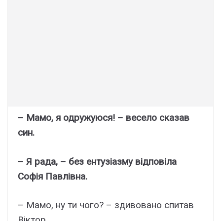
– Мамо, я одружуюся! – весело сказав
син.
– Я рада, – без ентузіазму відповіла
Софія Павлівна.
– Мамо, ну ти чого? – здивовано спитав
Віктор.