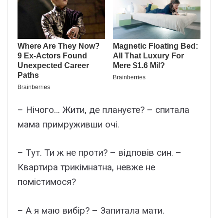
– Нічого… Жити, де плануєте? – спитала
мама примруживши очі.
– Тут. Ти ж не проти? – відповів син. –
Квартира трикімнатна, невже не
помістимося?
– А я маю вибір? – Запитала мати.