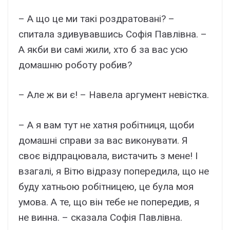
– А що це ми такі роздратовані? –
спитала здивувавшись Софія Павлівна. –
А якби ви самі жили, хто б за вас усю
домашню роботу робив?
– Але ж ви є! – Навела аргумент невістка.
– А я вам тут не хатня робітниця, щоби
домашні справи за вас виконувати. Я
своє відпрацювала, вистачить з мене! І
взагалі, я Вітю відразу попередила, що не
буду хатньою робітницею, це була моя
умова. А те, що він тебе не попередив, я
не винна. – сказала Софія Павлівна.