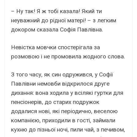
– Ну так! Я ж тобі казала! Який ти
неуважний до рідної матері! – з легким
докором сказала Софія Павлівна.
Невістка мовчки спостерігала за
розмовою і не промовила жодного слова.
З того часу, як син одружився, у Софії
Павлівни немовби відкрилося друге
дихання: вона ходила у всілякі гуртки для
пенсіонерів, до старих подружок
додалися нові, які періодично, веселою
компанією, приходили в гості, займали
кухню до пізньої ночі, пили чай, з печивом,