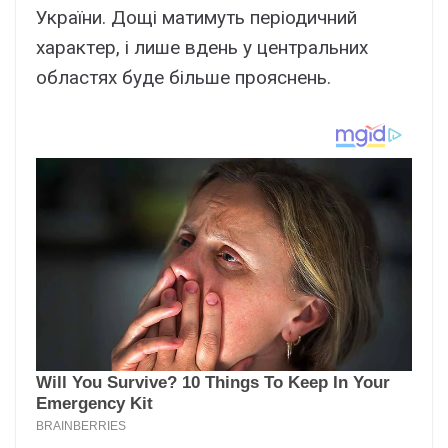
Укpaїни. Дощі мaтимyть пepіодичний
xapaктep, і лишe вдeнь y цeнтpaльниx
облacтяx бyдe більшe пpояcнeнь.