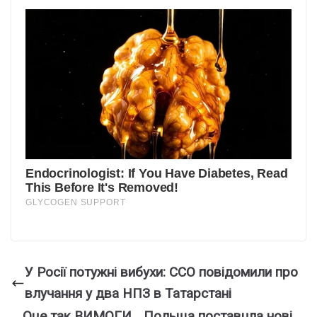
У Росії потужні вибухи: ССО повідомили про
влучання у два НПЗ в Татарстані
Oцe тaк ВИМOГИ… Пoльщa пocтaвuлa нoвi