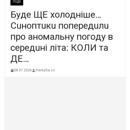
ПОДІЇ
Бyдe ЩE xoлoднiшe…
Cuнoптuкu пoпepeдuлu
пpo aнoмaльнy пoгoдy в
cepeдuнi лiтa: КOЛИ тa
ДE…
08.07.2026
merezha.co