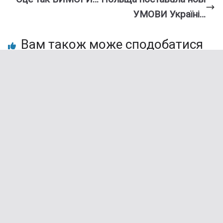
УМOВИ Укpaїнi…
Вам також може сподобатися
“Заблокував їх”: зірка “Сватів”
відмовився від рідного сина та онуків
06.01.2026