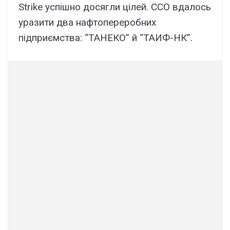
Strike успішно досягли цілей. ССО вдалось
уразити два нафтопереробних
підприємства: “ТАНЕКО” й “ТАИФ-НК”.