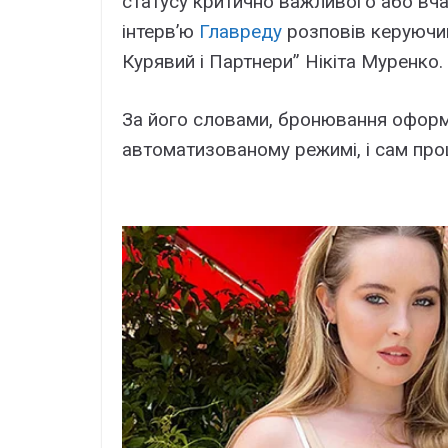
статусу критично важливого або вча
інтервʼю
Главреду
розповів керуючий
Курявий і Партнери” Нікіта Муренко.
За його словами, бронювання оформ
автоматизованому режимі, і сам про