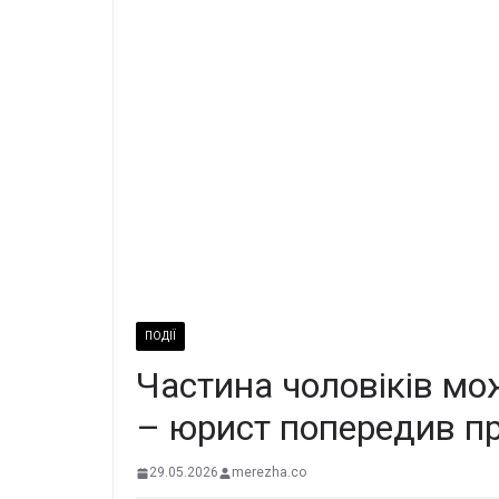
ПОДІЇ
Частина чоловіків м
– юрист попередив п
29.05.2026
merezha.co