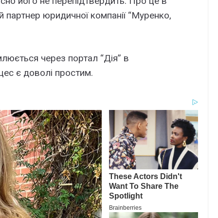
сно його не перепідтвердить. Про це в
 партнер юридичної компанії “Муренко,
люється через портал “Дія” в
цес є доволі простим.