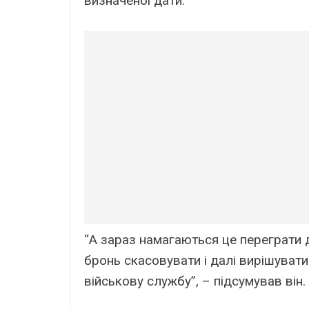
визначеної дати.
“А зараз намагаються це переграти д
бронь скасовувати і далі вирішуват
військову службу”, – підсумував він.