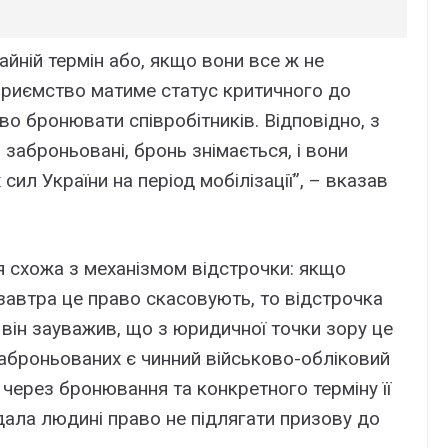
айній термін або, якщо вони все ж не
приємство матиме статус критичного до
аво бронювати співробітників. Відповідно, з
и заброньовані, бронь знімається, і вони
ил України на період мобілізації”, – вказав
я схожа з механізмом відстрочки: якщо
 завтра це право скасовують, то відстрочка
він зауважив, що з юридичної точки зору це
заброньованих є чинний військово-обліковий
через бронювання та конкретного терміну її
дала людині право не підлягати призову до