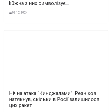
k0жна з них символізує…
03.12.2024
Нічна атака “Кинджалами”: Резніков
натякнув, скільки в Росії залишилося
цих ракет