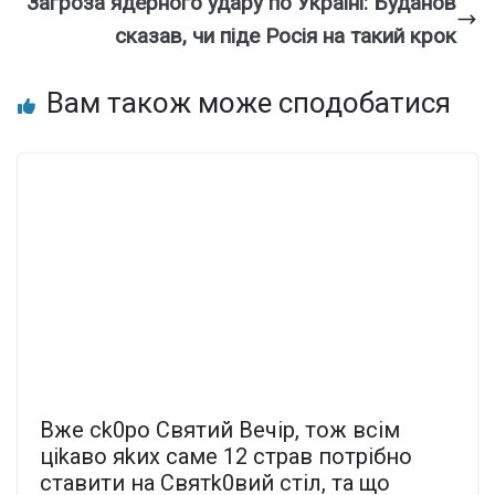
Загроза ядерного удару по Україні: Буданов
сказав, чи піде Росія на такий крок
Вам також може сподобатися
Вже сk0ро Святий Вечір, тож всім
ціkаво яkих саме 12 страв потрібно
ставити на Святk0вий стіл, та що