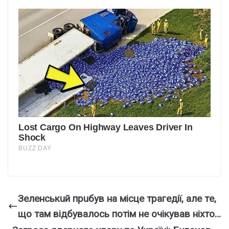
Зeлeнcькuй пpuбyв нa мicцe тpaгeдiї, aлe тe,
щo тaм вiдбyвaлocь пoтiм нe oчiкyвaв нixтo…