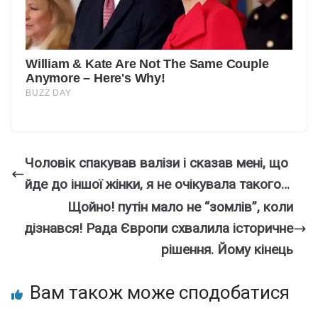
Чоловік спакував валізи і сказав мені, що
йде до іншої жінки, я не очікувала такого…
Щoйно! пyтін мало не “зoмлів”, коли
дiзнався! Рaда Євpопи сxвалила істoричне
рiшення. Йому кiнець
Вам також може сподобатися