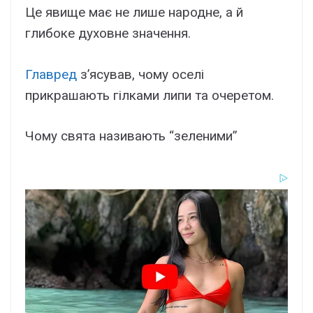
Це явище має не лише народне, а й
глибоке духовне значення.
Главред
з’ясував, чому оселі
прикрашають гілками липи та очеретом.
Чому свята називають “зеленими”