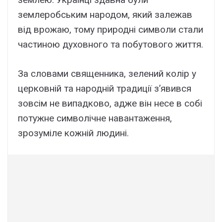
землеробським народом, який залежав
від врожаю, тому природні символи стали
частиною духовного та побутового життя.
За словами священника, зелений колір у
церковній та народній традиції з’явився
зовсім не випадково, адже він несе в собі
потужне символічне навантаження,
зрозуміле кожній людині.