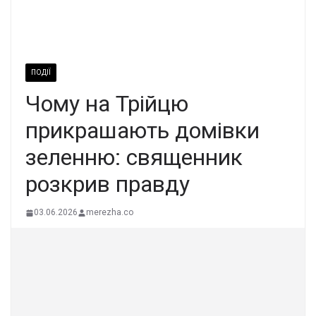
ПОДІЇ
Чому на Трійцю
прикрашають домівки
зеленню: священник
розкрив правду
03.06.2026
merezha.co