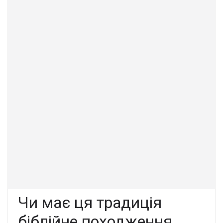
Чи має ця традиція
біблійне походження