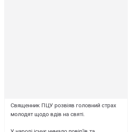
Священник ПЦУ розвіяв головний страх
молодят щодо вдів на святі.
У народі існує чимало повір’їв та